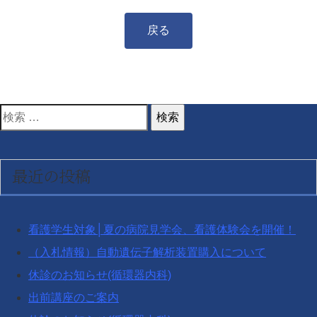
戻る
検
索
対
最近の投稿
象:
看護学生対象│夏の病院見学会、看護体験会を開催！
（入札情報）自動遺伝子解析装置購入について
休診のお知らせ(循環器内科)
出前講座のご案内