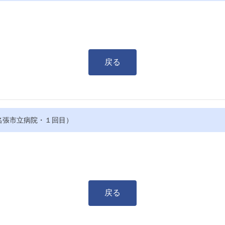
戻る
名張市立病院・１回目）
戻る