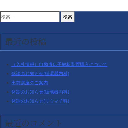
検
索
対
最近の投稿
象:
（入札情報）自動遺伝子解析装置購入について
休診のお知らせ(循環器内科)
出前講座のご案内
休診のお知らせ(循環器内科)
休診のお知らせ(リウマチ科)
最近のコメント