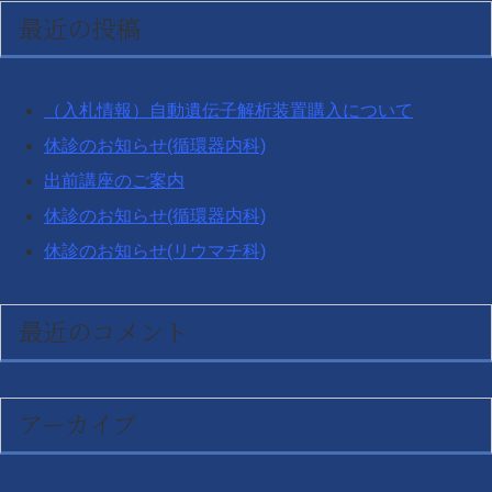
対
最近の投稿
象:
（入札情報）自動遺伝子解析装置購入について
休診のお知らせ(循環器内科)
出前講座のご案内
休診のお知らせ(循環器内科)
休診のお知らせ(リウマチ科)
最近のコメント
アーカイブ