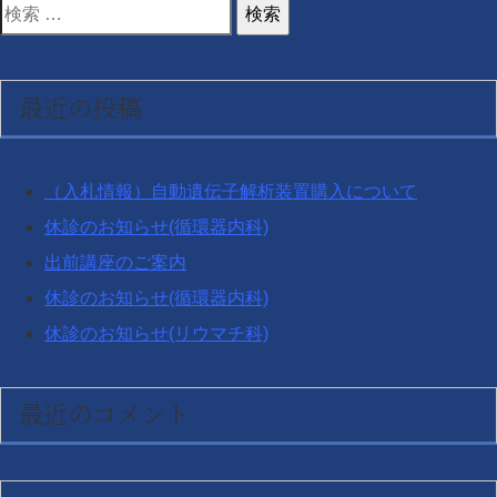
検
索
対
最近の投稿
象:
（入札情報）自動遺伝子解析装置購入について
休診のお知らせ(循環器内科)
出前講座のご案内
休診のお知らせ(循環器内科)
休診のお知らせ(リウマチ科)
最近のコメント