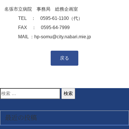
名張市立病院 事務局 総務企画室
TEL ： 0595-61-1100（代）
FAX ： 0595-64-7999
MAIL ：hp-somu@city.nabari.mie.jp
戻る
検
索
対
最近の投稿
象: